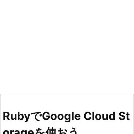
RubyでGoogle Cloud St
orageを使おう