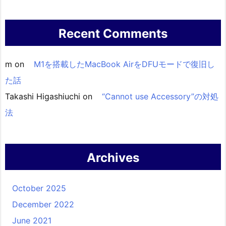
Recent Comments
m
on
M1を搭載したMacBook AirをDFUモードで復旧し
た話
Takashi Higashiuchi
on
“Cannot use Accessory”の対処
法
Archives
October 2025
December 2022
June 2021