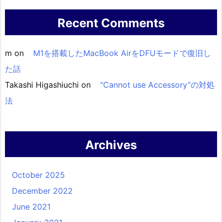
Recent Comments
m
on
M1を搭載したMacBook AirをDFUモードで復旧し
た話
Takashi Higashiuchi
on
“Cannot use Accessory”の対処
法
Archives
October 2025
December 2022
June 2021